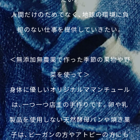
人間だけのためでなく、地球の環境に負
担のない仕事を提供していきたい。
＜無添加無農薬で作った季節の果物や野
菜を使って＞
身体に優しいオリジナルママンチュール
は、一つ一つ店主の手作りです。卵や乳
製品を使用しない天然酵母パンや焼き菓
子は、ビーガンの方やアトピーの方にも