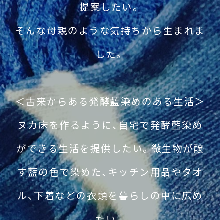
提案したい。
そんな母親のような気持ちから生まれま
した。
＜古来からある発酵藍染めのある生活＞
ヌカ床を作るように、自宅で発酵藍染め
ができる生活を提供したい。微生物が醸
す藍の色で染めた、キッチン用品やタオ
ル、下着などの衣類を暮らしの中に広め
たい。