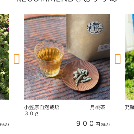
小笠原自然栽培 月桃茶
発
３０ｇ
９００
円
(税込)
(税込)