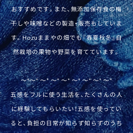
おすすめです。また、無添加保存食の梅
干しや味噌などの製造・販売もしていま
す。Hozuままやの畑でも『春夏秋冬』自
然栽培の果物や野菜を育てています。
～*～* ～* ～* ～* ～* ～* ～* ～*
五感をフルに使う生活を、たくさんの人
に経験してもらいたい！五感を使ってい
ると、負担の日常が知らず知らずのうち