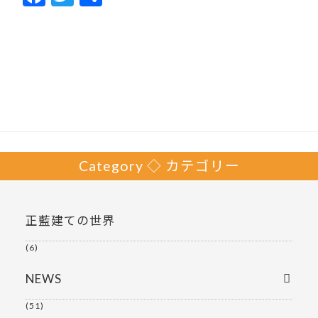
ac
w
有
e
itt
b
er
o
o
k
Category ◇ カテゴリー
正藍建ての世界
(6)
NEWS
(51)