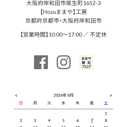
大阪府岸和田市尾生町1652-3
【Hozuままや】工房
京都府京都市・大阪府岸和田市
【営業時間】10:00〜17:00 ／ 不定休
2026年 8月
日
月
火
水
木
金
土
1
2
3
4
5
6
7
8