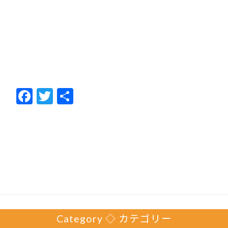
F
T
共
ac
w
有
e
itt
b
er
o
o
k
Category ◇ カテゴリー