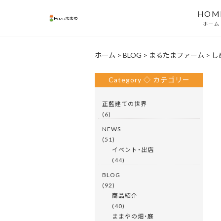
HOM
ホーム
ホーム
>
BLOG
>
まるたまファーム
>
し
Category ◇ カテゴリー
正藍建ての世界
(6)
NEWS
(51)
イベント・出店
(44)
BLOG
(92)
商品紹介
(40)
ままやの畑・庭