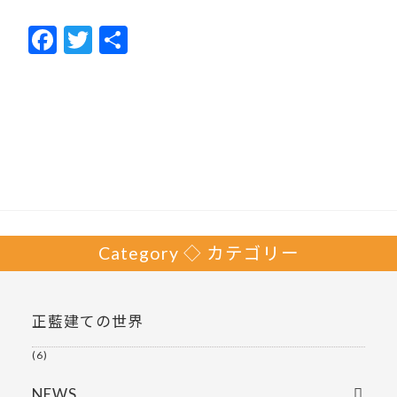
F
T
共
ac
w
有
e
itt
b
er
o
o
k
Category ◇ カテゴリー
正藍建ての世界
(6)
NEWS