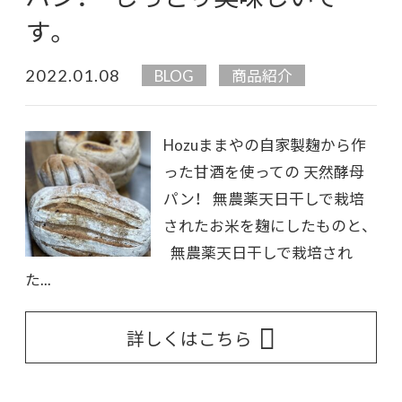
す。
2022.01.08
BLOG
商品紹介
Hozuままやの自家製麹から作
った甘酒を使っての 天然酵母
パン！ 無農薬天日干しで栽培
されたお米を麹にしたものと、
無農薬天日干しで栽培され
た...
詳しくはこちら